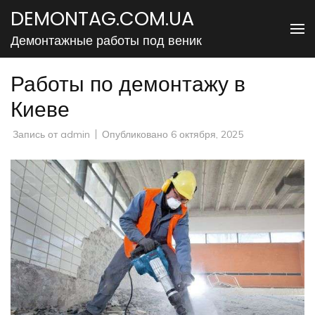
Перейти
DEMONTAG.COM.UA
к
Демонтажные работы под веник
содержимому
(нажмите
Работы по демонтажу в
Enter)
Киеве
Запись от
admin
Опубликовано
6 октября, 2025